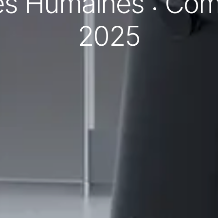
es Humaines : Com
2025