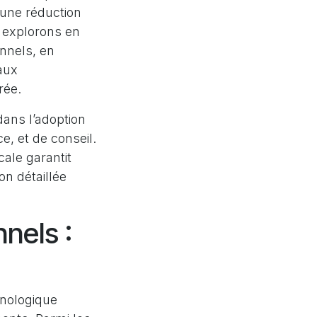
 une réduction
s explorons en
onnels, en
aux
rée.
ans l’adoption
e, et de conseil.
ale garantit
n détaillée
nels :
hnologique