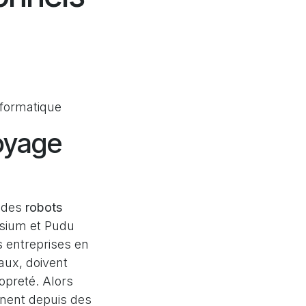
:
nformatique
toyage
e des
robots
sium et Pudu
s entreprises en
aux, doivent
opreté. Alors
nent depuis des