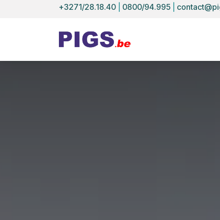
Se rendre au contenu
+3271/28.18.40
|
0800/94.995
|
contact@pi