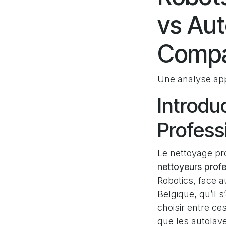
vs Aut
Compa
Une analyse app
Introdu
Profess
Le nettoyage pr
nettoyeurs prof
Robotics, face a
Belgique, qu’il 
choisir entre ce
que les autolav