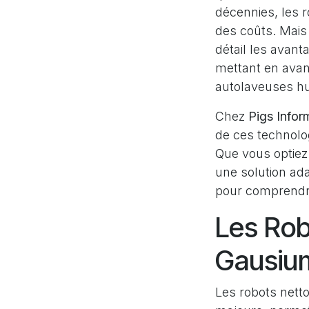
décennies, les 
des coûts. Mais 
détail les avant
mettant en ava
autolaveuses hu
Chez
Pigs Infor
de ces technolog
Que vous optiez 
une solution ad
pour comprendre
Les Rob
Gausium
Les robots nett