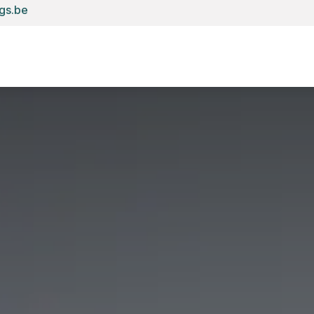
gs.be
Accueil
E-shop
Anydesk
Copieur
Robot nettoyeur
I