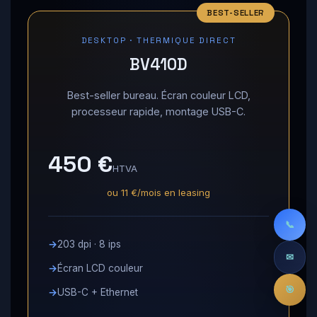
DESKTOP · THERMIQUE DIRECT
BV410D
Best-seller bureau. Écran couleur LCD,
processeur rapide, montage USB-C.
450 €
HTVA
ou 11 €/mois en leasing
📞
203 dpi · 8 ips
✉
Écran LCD couleur
🎯
USB-C + Ethernet