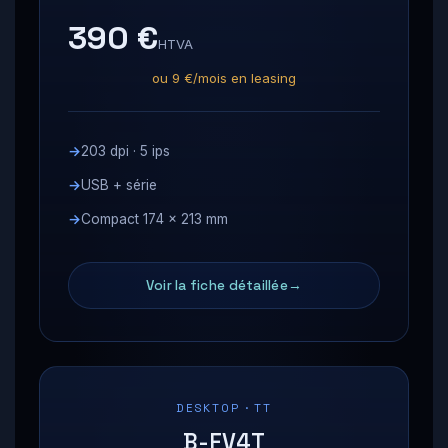
390 €
HTVA
ou 9 €/mois en leasing
203 dpi · 5 ips
USB + série
Compact 174 × 213 mm
Voir la fiche détaillée
DESKTOP · TT
B-FV4T