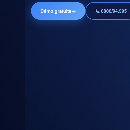
Démo gratuite
→
📞 0800/94.995