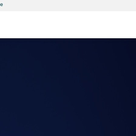
be
Accueil
E-shop
Anydesk
Copieur
Robot nettoyeu