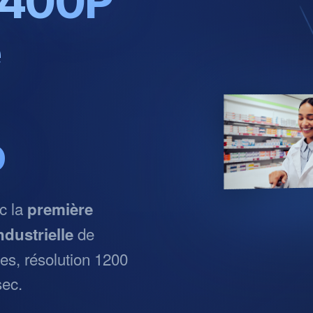
C400P
e
o
c la
première
de
ndustrielle
es, résolution 1200
sec.