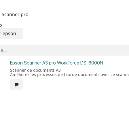
Scanner pro
o
r epson
Epson Scanner A3 pro WorkForce DS-6000N
Scanner de documents A3
Améliorez les processus de flux de documents avec ce scanne
Ce scanner de documents A3 répond aux besoins des entrepri
documents rapide, fiable et polyvalente, pour l'archivage et 
UGS : B11B204231