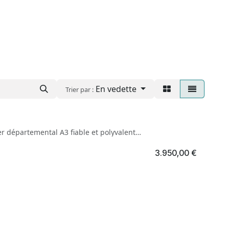
En vedette
Trier par :
r départemental A3 fiable et polyvalent
ses qui ont besoin d'une conversion de capture de
la distribution de documents électroniques.
3.950,00
€