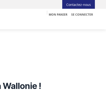
Contactez-nous
MON PANIER
SE CONNECTER
yeur
Informatique
Tableau interactif
Blog
Job
 Wallonie !