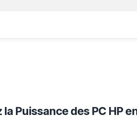
Accueil
E-shop
Anydesk
Copieur
Robot netto
la Puissance des PC HP en