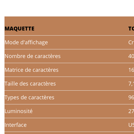
MAQUETTE
T
Mode d'affichage
Cr
Nombre de caractères
40
Matrice de caractères
16
Taille des caractères
7,
Types de caractères
96
Luminosité
2
Interface
U