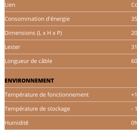
Lien
Co
Consommation d'énergie
3
Dimensions (L x H x P)
20
Lester
31
Longueur de câble
6
ENVIRONNEMENT
Température de fonctionnement
+1
Température de stockage
- 
Humidité
0