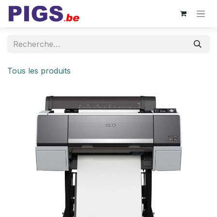
Se rendre au contenu
Tous les produits