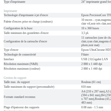
Type d'imprimante
24" imprimante grand form
Imprimante
Technologie d'imprimante à jet d'encre
Epson PrecisionCore TF
10 encres - cyan,magenta 
Palette d'encres prise en charge (couleurs)
clair vif,noir très clair,n
Configuration de la buse
10 x 360 buses
Taille minimum des goutelettes d'encre
3,5 pL
11 cartouches (une de ch
Configuration de la cartouche d'encre
clair,cyan clair,magenta cl
photo,noir mat)
Type d'encre
Epson UltraChrome HD
Technologie de connectivité
Filaire
Interface
USB 2.0,Gigabit LAN
Résolution maximum (N&B)
2 880 x 1 440 dpi
Résolution maximum (couleur)
2 880 x 1 440 dpi
Gestion du support
Taille max. du support
Rouleau (61 cm)
Taille maximum du support (personnalisée)
610 mm
A4 (210 x 297 mm),A3 
(594 x 841 mm),B4 (250
Formats standard reconnus
x 707 mm),Rouleau (43,2
483 mm)
Plage d'épaisseur des supports
0.08 mm - 1.5 mm