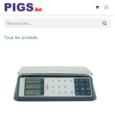
Se rendre au contenu
Tous les produits