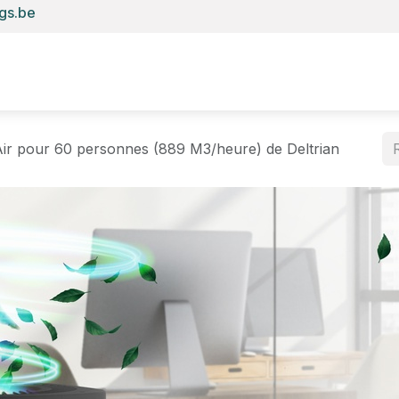
gs.be
Accueil
E-shop
Anydesk
Copieur
Robot nettoyeur
I
 Air pour 60 personnes (889 M3/heure) de Deltrian