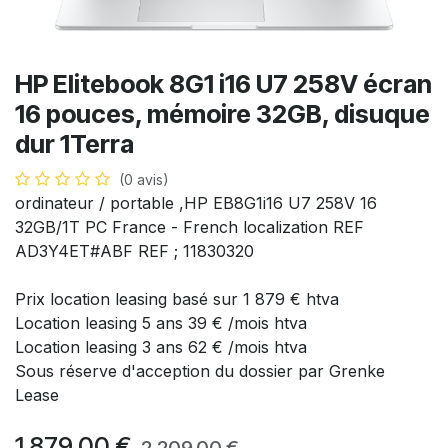
HP Elitebook 8G1 i16 U7 258V écran
16 pouces, mémoire 32GB, disuque
dur 1Terra
(0 avis)
ordinateur / portable ,HP EB8G1i16 U7 258V 16
32GB/1T PC France - French localization REF
AD3Y4ET#ABF REF ; 11830320
Prix location leasing basé sur 1 879 € htva
Location leasing 5 ans 39 € /mois htva
Location leasing 3 ans 62 € /mois htva
Sous réserve d'acception du dossier par Grenke
Lease
1.879,00
€