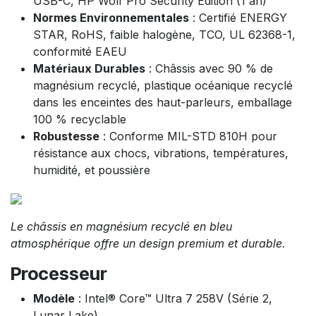
USB-C, HP Wolf Pro Security Edition (1 an)
Normes Environnementales
: Certifié ENERGY
STAR, RoHS, faible halogène, TCO, UL 62368-1,
conformité EAEU
Matériaux Durables
: Châssis avec 90 % de
magnésium recyclé, plastique océanique recyclé
dans les enceintes des haut-parleurs, emballage
100 % recyclable
Robustesse
: Conforme MIL-STD 810H pour
résistance aux chocs, vibrations, températures,
humidité, et poussière
Le châssis en magnésium recyclé en bleu
atmosphérique offre un design premium et durable.
Processeur
Modèle
: Intel® Core™ Ultra 7 258V (Série 2,
Lunar Lake)