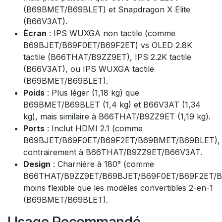
(B69BMET/B69BLET) et Snapdragon X Elite
(B66V3AT).
Écran
: IPS WUXGA non tactile (comme
B69BJET/B69F0ET/B69F2ET) vs OLED 2.8K
tactile (B66THAT/B9ZZ9ET), IPS 2.2K tactile
(B66V3AT), ou IPS WUXGA tactile
(B69BMET/B69BLET).
Poids
: Plus léger (1,18 kg) que
B69BMET/B69BLET (1,4 kg) et B66V3AT (1,34
kg), mais similaire à B66THAT/B9ZZ9ET (1,19 kg).
Ports
: Inclut HDMI 2.1 (comme
B69BJET/B69F0ET/B69F2ET/B69BMET/B69BLET),
contrairement à B66THAT/B9ZZ9ET/B66V3AT.
Design
: Charnière à 180° (comme
B66THAT/B9ZZ9ET/B69BJET/B69F0ET/B69F2ET/B
moins flexible que les modèles convertibles 2-en-1
(B69BMET/B69BLET).
Usage Recommandé