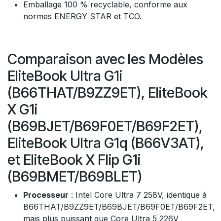
Emballage 100 % recyclable, conforme aux
normes ENERGY STAR et TCO.
Comparaison avec les Modèles
EliteBook Ultra G1i
(B66THAT/B9ZZ9ET), EliteBook
X G1i
(B69BJET/B69F0ET/B69F2ET),
EliteBook Ultra G1q (B66V3AT),
et EliteBook X Flip G1i
(B69BMET/B69BLET)
Processeur
: Intel Core Ultra 7 258V, identique à
B66THAT/B9ZZ9ET/B69BJET/B69F0ET/B69F2ET,
mais plus puissant que Core Ultra 5 226V