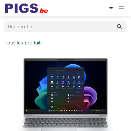
Se rendre au contenu
Tous les produits