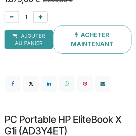
2.209,00
€
ACHETER
AJOUTER
AU PANIER
MAINTENANT
PC Portable HP EliteBook X
G1i (AD3Y4ET)