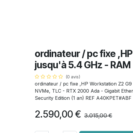
ordinateur / pc fixe ,H
jusqu'à 5.4 GHz - RAM 
(0 avis)
ordinateur / pc fixe ,HP Workstation Z2 G9
NVMe, TLC - RTX 2000 Ada - Gigabit Etherne
Security Edition (1 an) REF A40KPET#A
2.590,00
€
3.015,00
€