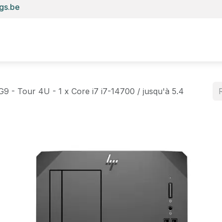
gs.be
Accueil
E-shop
Anydesk
Copieur
Robot nettoyeur
I
G9 - Tour 4U - 1 x Core i7 i7-14700 / jusqu'à 5.4