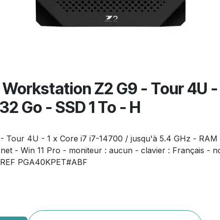
P Workstation Z2 G9 - Tour 4U - 
32 Go - SSD 1 To - H
 - Tour 4U - 1 x Core i7 i7-14700 / jusqu'à 5.4 GHz - RAM
t - Win 11 Pro - moniteur : aucun - clavier : Français - 
BF REF PGA40KPET#ABF