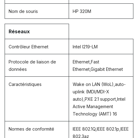
Nom de souris
HP 320M
Réseaux
Contrôleur Ethernet
Intel I219-LM
Protocole de liaison de
Ethernet,Fast
données
Ethernet,Gigabit Ethernet
Caractéristiques
Wake on LAN (WoL),auto-
uplink (MDI/MDI-X
auto),PXE 2.1 support,Intel
Active Management
Technology (AMT) 16
Normes de conformité
IEEE 802.1Q,IEEE 802.1p,IEEE
802.3az