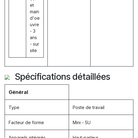
et
main
d'oe
uvre
- 3
ans
- sur
site
Spécifications détaillées
Général
Type
Poste de travail
Facteur de forme
Mini - 5U
Appareils intégrés
Haut-parleur