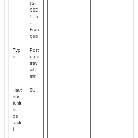
Go -
SSD
1 To
-
Fran
çais
Typ
Post
e
e de
trav
ail -
mini
Haut
5U
eur
(unit
és
de
rack
)