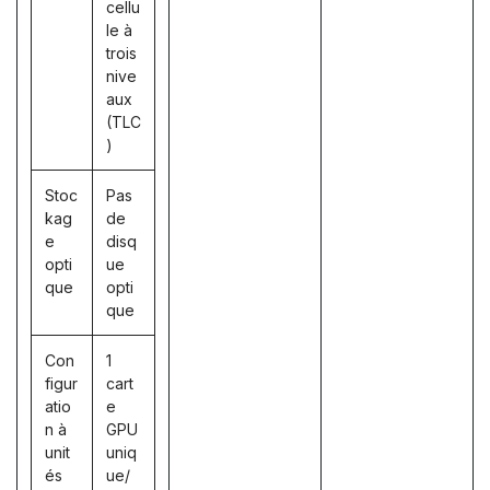
cellu
le à
trois
nive
aux
(TLC
)
Stoc
Pas
kag
de
e
disq
opti
ue
que
opti
que
Con
1
figur
cart
atio
e
n à
GPU
unit
uniq
és
ue/