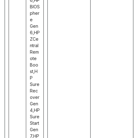
6,HP
BIOS
pher
e
Gen
6,HP
ZCe
ntral
Rem
ote
Boo
st,H
P
Sure
Rec
over
Gen
4,HP
Sure
Start
Gen
7,HP