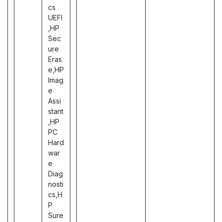
cs
UEFI
,HP
Sec
ure
Eras
e,HP
Imag
e
Assi
stant
,HP
PC
Hard
war
e
Diag
nosti
cs,H
P
Sure