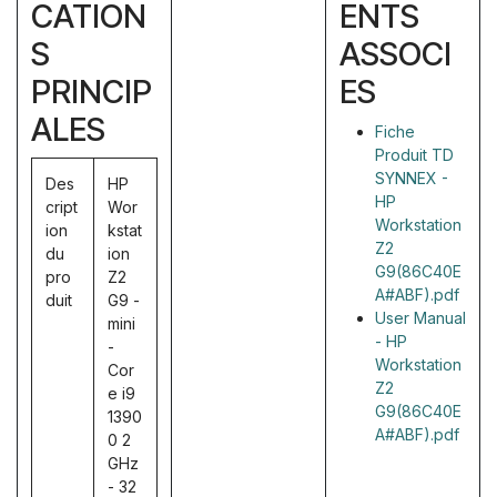
CATION
ENTS
S
ASSOCI
PRINCIP
ES
ALES
Fiche
Produit TD
SYNNEX -
Des
HP
HP
cript
Wor
Workstation
ion
kstat
Z2
du
ion
G9(86C40E
pro
Z2
A#ABF).pdf
duit
G9 -
User Manual
mini
- HP
-
Workstation
Cor
Z2
e i9
G9(86C40E
1390
A#ABF).pdf
0 2
GHz
- 32