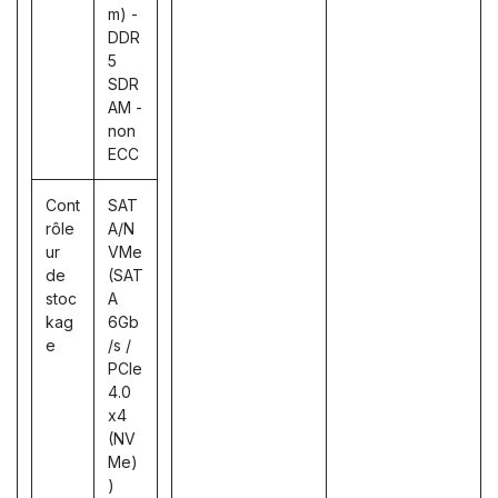
m) -
DDR
5
SDR
AM -
non
ECC
Cont
SAT
rôle
A/N
ur
VMe
de
(SAT
stoc
A
kag
6Gb
e
/s /
PCIe
4.0
x4
(NV
Me)
)