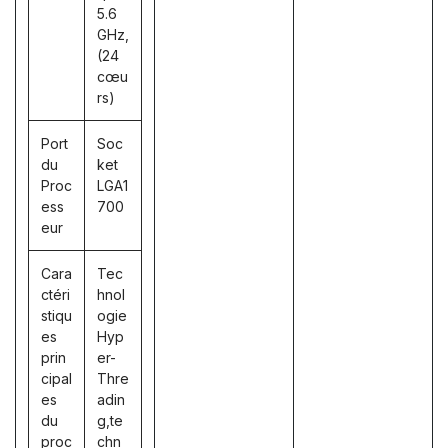
5.6
GHz,
(24
cœu
rs)
Port
Soc
du
ket
Proc
LGA1
ess
700
eur
Cara
Tec
ctéri
hnol
stiqu
ogie
es
Hyp
prin
er-
cipal
Thre
es
adin
du
g,te
proc
chn