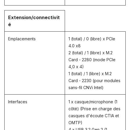
Extension/connectivit
é
Emplacements
1 (total) / 0 (libre) x PCIe
4.0 x8
2 (total) / 1 (libre) x M.2
Card - 2280 (mode PCIe
4,0 x 4)
1 (total) / 1 (libre) x M.2
Card - 2230 (pour modules
sans-fil CNVi Intel)
Interfaces
1 x casque/microphone (1
côté) (Prise en charge des
casques d'écoute CTIA et
OMTP)
4 x USB 3.2 Gen 2 (1