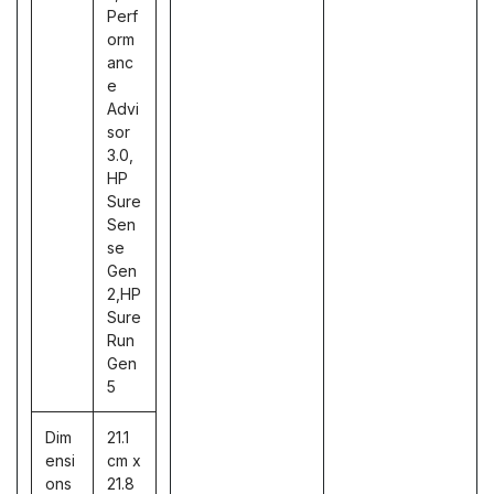
Perf
orm
anc
e
Advi
sor
3.0,
HP
Sure
Sen
se
Gen
2,HP
Sure
Run
Gen
5
Dim
21.1
ensi
cm x
ons
21.8