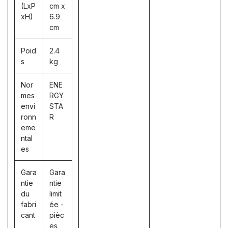
(LxP
cm x
xH)
6.9
cm
Poid
2.4
s
kg
Nor
ENE
mes
RGY
envi
STA
ronn
R
eme
ntal
es
Gara
Gara
ntie
ntie
du
limit
fabri
ée -
cant
pièc
es