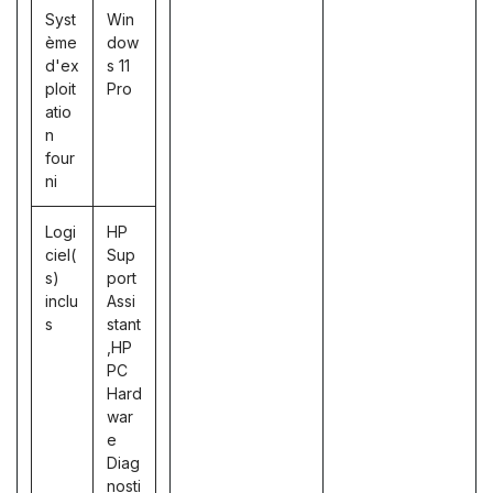
Syst
Win
ème
dow
d'ex
s 11
ploit
Pro
atio
n
four
ni
Logi
HP
ciel(
Sup
s)
port
inclu
Assi
s
stant
,HP
PC
Hard
war
e
Diag
nosti