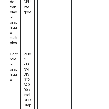
de
GPU
trait
inté
eme
grée
nt
grap
hiqu
e
multi
ples
Cont
PCIe
rôle
4.0
ur
x16 -
grap
NVI
hiqu
DIA
e
RTX
A20
00 /
Intel
UHD
Grap