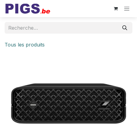
Se rendre au contenu
Tous les produits