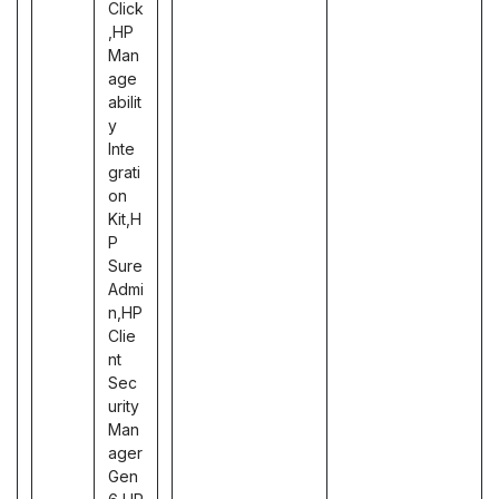
Click
,HP
Man
age
abilit
y
Inte
grati
on
Kit,H
P
Sure
Admi
n,HP
Clie
nt
Sec
urity
Man
ager
Gen