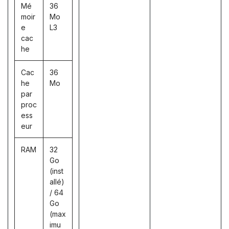
Mé
36
moir
Mo
e
L3
cac
he
Cac
36
he
Mo
par
proc
ess
eur
RAM
32
Go
(inst
allé)
/ 64
Go
(max
imu