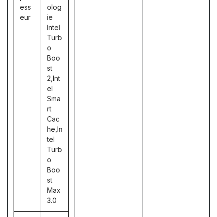
ess
olog
eur
ie
Intel
Turb
o
Boo
st
2,Int
el
Sma
rt
Cac
he,In
tel
Turb
o
Boo
st
Max
3.0