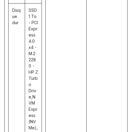
Disq
SSD
ue
1 To
dur
- PCI
Expr
ess
4.0
x4 -
M.2
228
0 -
HP Z
Turb
o
Driv
e,N
VM
Expr
ess
(NV
Me),