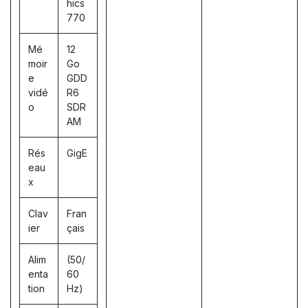
hics
770
Mé
12
moir
Go
e
GDD
vidé
R6
o
SDR
AM
Rés
GigE
eau
x
Clav
Fran
ier
çais
Alim
(50/
enta
60
tion
Hz)