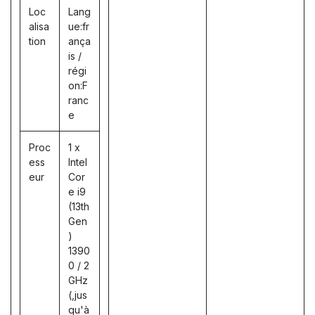
Loc
Lang
alisa
ue:fr
tion
ança
is /
régi
on:F
ranc
e
Proc
1 x
ess
Intel
eur
Cor
e i9
(13th
Gen
)
1390
0 / 2
GHz
(,jus
qu'à