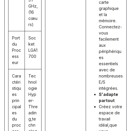
carte
GHz,
graphique
(16
et la
cœu
mémoire.
rs)
Connectez-
vous
Port
Soc
facilement
du
ket
aux
Proc
LGA1
périphériqu
ess
700
es
eur
essentiels
avec de
Cara
Tec
nombreuses
ctéri
hnol
E/S
stiqu
ogie
intégrées.
es
Hyp
S'adapte
prin
er-
partout
cipal
Thre
Créez votre
es
adin
espace de
du
g,te
travail
proc
chn
idéal,que