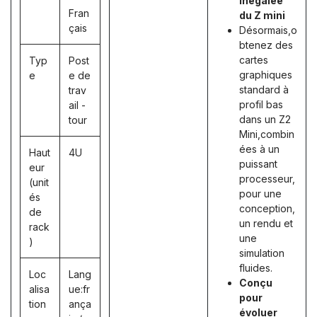
inégalée
Fran
du Z mini
çais
Désormais,o
btenez des
cartes
Typ
Post
graphiques
e
e de
standard à
trav
profil bas
ail -
dans un Z2
tour
Mini,combin
ées à un
Haut
4U
puissant
eur
processeur,
(unit
pour une
és
conception,
de
un rendu et
rack
une
)
simulation
fluides.
Loc
Lang
Conçu
alisa
ue:fr
pour
tion
ança
évoluer