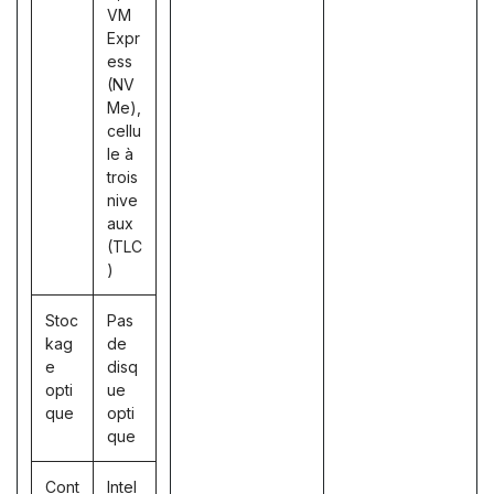
VM
Expr
ess
(NV
Me),
cellu
le à
trois
nive
aux
(TLC
)
Stoc
Pas
kag
de
e
disq
opti
ue
que
opti
que
Cont
Intel