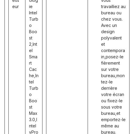
ess
olog
vous
eur
ie
travailliez au
Intel
bureau ou
Turb
chez vous.
o
Avec un
Boo
design
st
polyvalent
2,Int
et
el
contempora
Sma
in,posez-le
rt
fièrement
Cac
sur votre
he,In
bureau,mon
tel
tez-le
Turb
derrière
o
votre écran
Boo
ou fixez-le
st
sous votre
Max
bureau,et
3.0,I
emportez-le
ntel
même au
vPro
bureau.