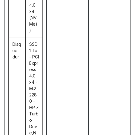
4.0
x4
(NV
Me)
)
Disq
SSD
ue
1 To
dur
- PCI
Expr
ess
4.0
x4 -
M.2
228
0 -
HP Z
Turb
o
Driv
e,N