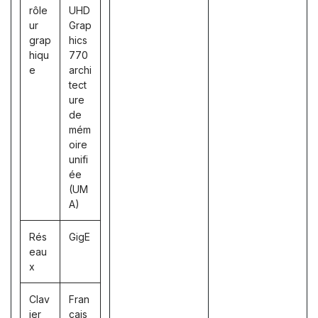
rôle
UHD
ur
Grap
grap
hics
hiqu
770
e
archi
tect
ure
de
mém
oire
unifi
ée
(UM
A)
Rés
GigE
eau
x
Clav
Fran
ier
çais