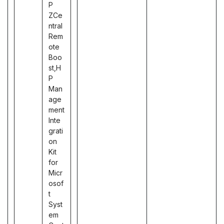
P
ZCe
ntral
Rem
ote
Boo
st,H
P
Man
age
ment
Inte
grati
on
Kit
for
Micr
osof
t
Syst
em