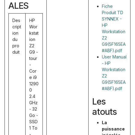
ALES
Fiche
Produit TD
SYNNEX -
Des
HP
HP
cript
Wor
Workstation
ion
kstat
Z2
du
ion
G9(5F165EA
pro
Z2
#ABF).pdf
duit
G9 -
User Manual
tour
- HP
-
Workstation
Cor
Z2
e i9
G9(5F165EA
1290
#ABF).pdf
0
2.4
Les
GHz
- 32
atouts
Go -
SSD
La
1 To
puissance
-