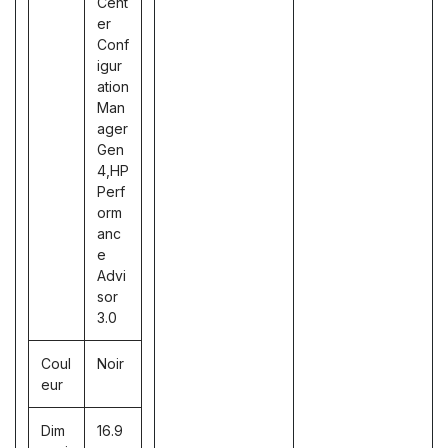
Cent
er
Conf
igur
ation
Man
ager
Gen
4,HP
Perf
orm
anc
e
Advi
sor
3.0
Coul
Noir
eur
Dim
16.9