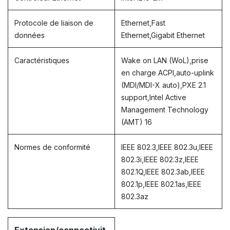
Protocole de liaison de
Ethernet,Fast
données
Ethernet,Gigabit Ethernet
Caractéristiques
Wake on LAN (WoL),prise
en charge ACPI,auto-uplink
(MDI/MDI-X auto),PXE 2.1
support,Intel Active
Management Technology
(AMT) 16
Normes de conformité
IEEE 802.3,IEEE 802.3u,IEEE
802.3i,IEEE 802.3z,IEEE
802.1Q,IEEE 802.3ab,IEEE
802.1p,IEEE 802.1as,IEEE
802.3az
Extension/connectivit