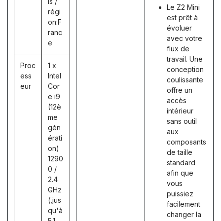
is /
Le Z2 Mini
régi
est prêt à
on:F
évoluer
ranc
avec votre
e
flux de
travail. Une
Proc
1 x
conception
ess
Intel
coulissante
eur
Cor
offre un
e i9
accès
(12è
intérieur
me
sans outil
gén
aux
érati
composants
on)
de taille
1290
standard
0 /
afin que
2.4
vous
GHz
puissiez
(,jus
facilement
qu'à
changer la
5.1