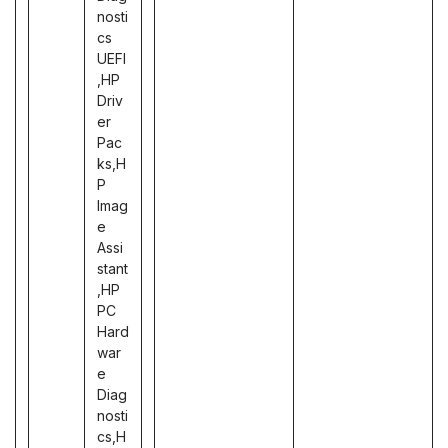
nosti
cs
UEFI
,HP
Driv
er
Pac
ks,H
P
Imag
e
Assi
stant
,HP
PC
Hard
war
e
Diag
nosti
cs,H