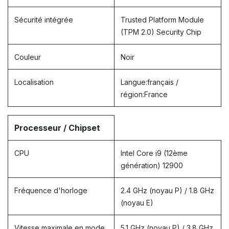
Sécurité intégrée
Trusted Platform Module
(TPM 2.0) Security Chip
Couleur
Noir
Localisation
Langue:français /
région:France
Processeur / Chipset
CPU
Intel Core i9 (12ème
génération) 12900
Fréquence d'horloge
2.4 GHz (noyau P) / 1.8 GHz
(noyau E)
Vitesse maximale en mode
5.1 GHz (noyau P) / 3.8 GHz