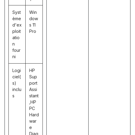
Syst
Win
ème
dow
d'ex
s 11
ploit
Pro
atio
n
four
ni
Logi
HP
ciel(
Sup
s)
port
inclu
Assi
s
stant
,HP
PC
Hard
war
e
Diag