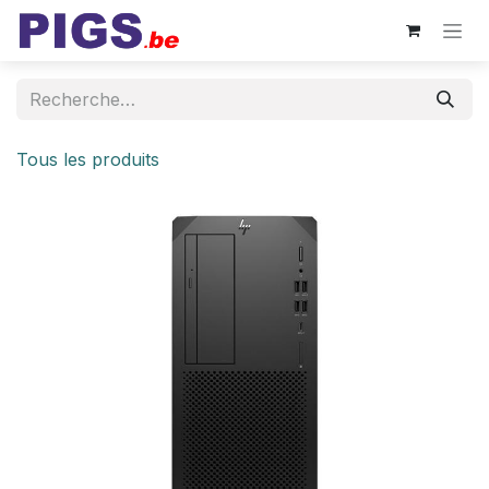
Se rendre au contenu
Tous les produits