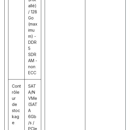
allé)
/ 128
Go
(max
imu
m) -
DDR
5
SDR
AM -
non
ECC
Cont
SAT
rôle
A/N
ur
VMe
de
(SAT
stoc
A
kag
6Gb
e
/s /
PCIe