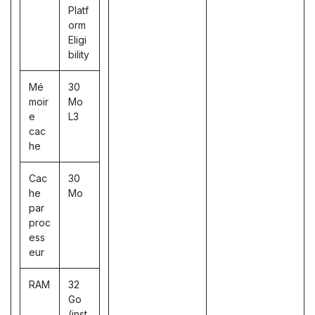
Platf
orm
Eligi
bility
Mé
30
moir
Mo
e
L3
cac
he
Cac
30
he
Mo
par
proc
ess
eur
RAM
32
Go
(inst