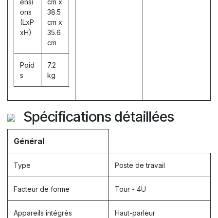
ensi
cm x
ons
38.5
(LxP
cm x
xH)
35.6
cm
Poid
7.2
s
kg
Spécifications détaillées
Général
Type
Poste de travail
Facteur de forme
Tour - 4U
Appareils intégrés
Haut-parleur