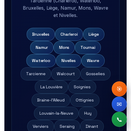
Tarcienne (Charleroi), Waterloo,
Bruxelles, Liège, Namur, Mons, Wavre
et Nivelles.
Bruxelles
Charleroi
Liège
Namur
Mons
Tournai
Waterloo
Nivelles
Wavre
Tarcienne
Walcourt
Gosselies
La Louvière
Soignies
🎯
Braine-l'Alleud
Ottignies
✉
Louvain-la-Neuve
Huy
📞
Verviers
Seraing
Dinant