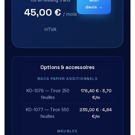
Mon
devis →
45,00 €
/ mois
HTVA
Options & accessoires
BACS PAPIER ADDITIONNELS
KD-1076 — Tiroir 250
176,40 € · 3,70
feuilles
€/m
KD-1077 — Tiroir 550
235,00 € · 4,94
feuilles
€/m
MEUBLES