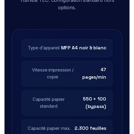
Toshiba TEC. Configuration standard hors
options.
MFP A4 noir & blanc
Type d'appareil
47
Vitesse impression /
copie
pages/min
550 + 100
Capacité papier
standard
(bypass)
2.300 feuilles
Capacité papier max.