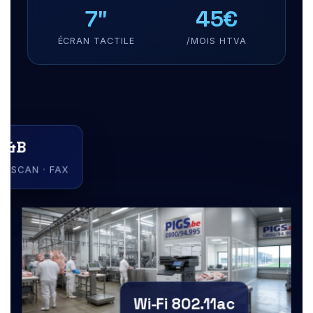
7″
45€
ÉCRAN TACTILE
/MOIS HTVA
 N&B
Y · SCAN · FAX
Wi-Fi 802.11ac
SANS FIL INTÉGRÉ