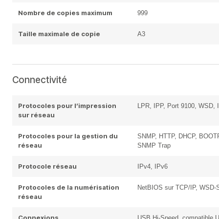
Nombre de copies maximum
999
Taille maximale de copie
A3
Connectivité
Protocoles pour l’impression
LPR, IPP, Port 9100, WSD, I
sur réseau
Protocoles pour la gestion du
SNMP, HTTP, DHCP, BOOTP,
réseau
SNMP Trap
Protocole réseau
IPv4, IPv6
Protocoles de la numérisation
NetBIOS sur TCP/IP, WSD-Sc
réseau
Connexions
USB Hi-Speed, compatible US