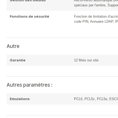
Gestion des médias
Recto-verso automatique (A4/
spéciaux par l'arrière, Suppo
Fonctions de sécurité
Fonction de limitation d’acc
code PIN, Annuaire LDAP, IP
Autre
Garantie
12 Mois sur site
Autres paramètres :
Emulations
PCL6, PCL5c, PCL5e, ESC/P