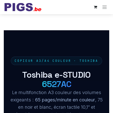
Se rendre au contenu
COPIEUR A3/A4 COULEUR · TOSHIBA
Toshiba e-STUDIO
6527AC
Le multifonction A3 couleur des volumes
exigeants :
65 pages/minute en couleur
, 75
en noir et blanc, écran tactile 10,1″ et