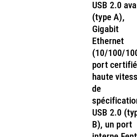
USB 2.0 ava
(type A),
Gigabit
Ethernet
(10/100/100
port certifi
haute vites
de
spécificatio
USB 2.0 (ty
B), un port
interne Fen