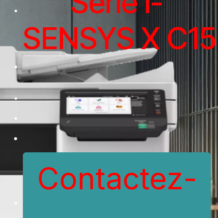
Série i-
SENSYS X C153
Contactez-