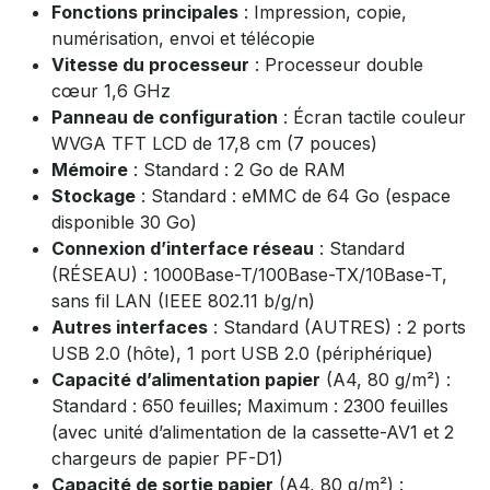
Fonctions principales
: Impression, copie,
numérisation, envoi et télécopie
Vitesse du processeur
: Processeur double
cœur 1,6 GHz
Panneau de configuration
: Écran tactile couleur
WVGA TFT LCD de 17,8 cm (7 pouces)
Mémoire
: Standard : 2 Go de RAM
Stockage
: Standard : eMMC de 64 Go (espace
disponible 30 Go)
Connexion d’interface réseau
: Standard
(RÉSEAU) : 1000Base-T/100Base-TX/10Base-T,
sans fil LAN (IEEE 802.11 b/g/n)
Autres interfaces
: Standard (AUTRES) : 2 ports
USB 2.0 (hôte), 1 port USB 2.0 (périphérique)
Capacité d’alimentation papier
(A4, 80 g/m²) :
Standard : 650 feuilles; Maximum : 2300 feuilles
(avec unité d’alimentation de la cassette-AV1 et 2
chargeurs de papier PF-D1)
Capacité de sortie papier
(A4, 80 g/m²) :