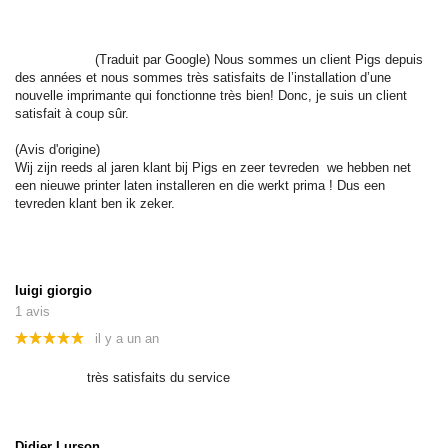
(Traduit par Google) Nous sommes un client Pigs depuis 
des années et nous sommes très satisfaits de l’installation d’une 
nouvelle imprimante qui fonctionne très bien! Donc, je suis un client 
satisfait à coup sûr.
(Avis d'origine)
Wij zijn reeds al jaren klant bij Pigs en zeer tevreden  we hebben net 
een nieuwe printer laten installeren en die werkt prima ! Dus een 
tevreden klant ben ik zeker.
luigi giorgio
1 avis
il y a un an
très satisfaits du service
Didier Lurson