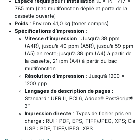
Espace requis pour l’installation
(L × P) : 717 x
785 mm (bac multifonction déplié et porte de la
cassette ouverte)
Poids
: Environ 41,0 kg (toner compris)
Spécifications d’impression
:
Vitesse d’impression
: Jusqu’à 38 ppm
(A4R), jusqu’à 40 ppm (A5R), jusqu’à 59 ppm
(A5) en recto; jusqu’à 38 ipm (A4) à partir de
la cassette, 21 ipm (A4) à partir du bac
multifonction
Résolution d’impression
: Jusqu’à 1200 x
1200 ppp
Langages de description de pages
:
Standard : UFR II, PCL6, Adobe® PostScript®
3™
Impression directe
: Types de fichier pris en
charge : RUI : PDF, EPS, TIFF/JPEG, XPS; Clé
USB : PDF, TIFF/JPEG, XPS