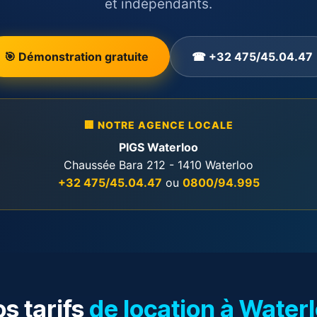
et indépendants.
🎯 Démonstration gratuite
☎ +32 475/45.04.47
🏢 NOTRE AGENCE LOCALE
PIGS Waterloo
Chaussée Bara 212 - 1410 Waterloo
+32 475/45.04.47
ou
0800/94.995
s tarifs
de location à Water