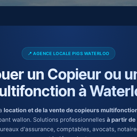
📍 AGENCE LOCALE PIGS WATERLOO
ouer un Copieur ou u
ltifonction à Water
la
location et de la vente de copieurs multifoncti
bant wallon. Solutions professionnelles
à partir d
 bureaux d'assurance, comptables, avocats, notair