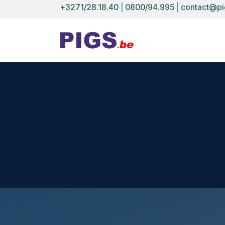
Se rendre au contenu
+3271/28.18.40
|
0800/94.995
|
contact@pi