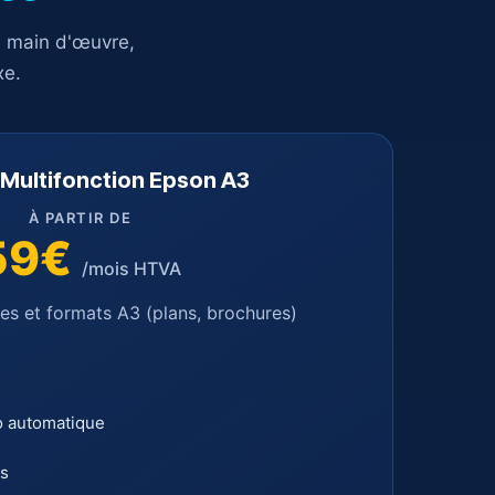
, main d'œuvre,
xe.
 Multifonction Epson A3
À PARTIR DE
59€
/mois HTVA
es et formats A3 (plans, brochures)
o automatique
s