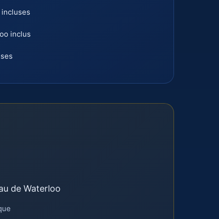
 incluses
oo inclus
uses
au de Waterloo
ique