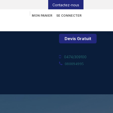
Contactez-nous
MON PANIER
SE CONNECTER
nformatique
Tableau interactif
Blog
Job
Devi​​s Gratuit
0474/309100
080094995