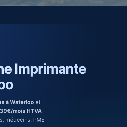
ne Imprimante
loo
ons à Waterloo
et
e 39€/mois HTVA
es, médecins, PME