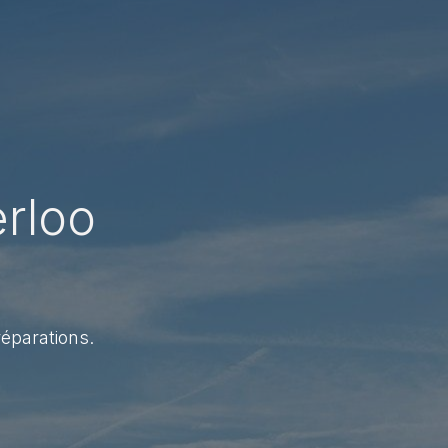
erloo
réparations.