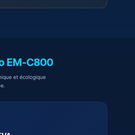
ro EM-C800
ique et écologique
ee.