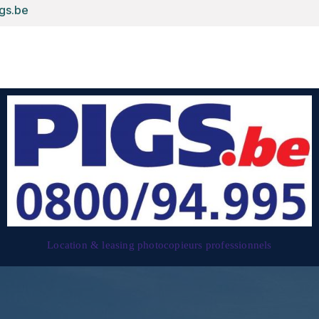
gs.be
Accueil
E-shop
Anydesk
Copieur
Robot nettoyeur
I
Location & leasing photocopieurs professionnels