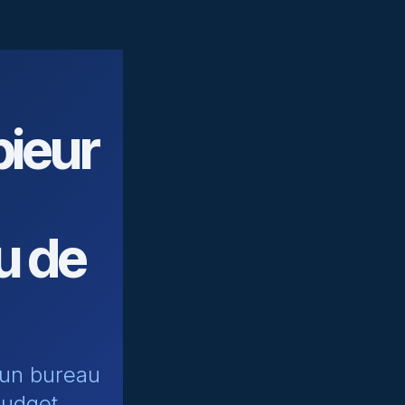
pieur
u de
r un bureau
budget.