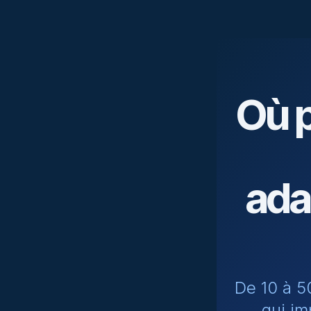
Où p
ada
De 10 à 50
qui im