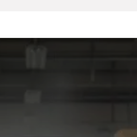
Accueil
E-shop
Anydesk
Copieur
Robot netto