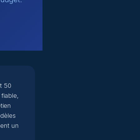
t 50
fiable,
tien
odèles
sent un