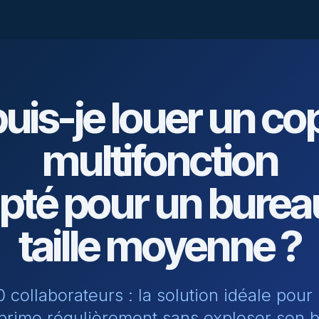
uis-je louer un co
multifonction
pté pour un burea
taille moyenne ?
 collaborateurs : la solution idéale pou
prime régulièrement sans exploser son 