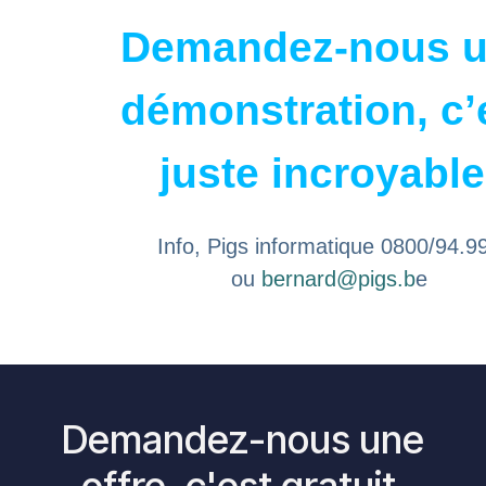
Demandez-nous 
démonstration, c’
juste incroyable
Info, Pigs informatique 0800/94.9
ou
bernard@pigs.b
e
Demandez-nous une
offre, c'est gratuit.